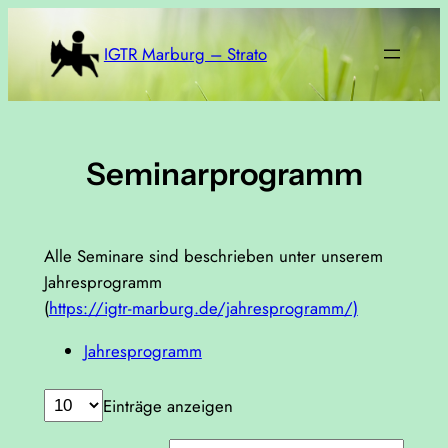
Zum
Inhalt
IGTR Marburg – Strato
springen
Seminarprogramm
Alle Seminare sind beschrieben unter unserem
Jahresprogramm
(
https://igtr-marburg.de/jahresprogramm/)
Jahresprogramm
Einträge anzeigen