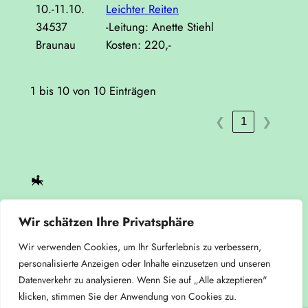
10.-11.10.
Leichter Reiten
34537
-Leitung: Anette Stiehl
Braunau
Kosten: 220,-
1 bis 10 von 10 Einträgen
1
❮
❯
IGTR Marburg – Strato
Wir schätzen Ihre Privatsphäre
Über uns
Datenschutz
Wir verwenden Cookies, um Ihr Surferlebnis zu verbessern,
personalisierte Anzeigen oder Inhalte einzusetzen und unseren
Team
Impressum
Datenverkehr zu analysieren. Wenn Sie auf „Alle akzeptieren"
Datenschutzerklärung
klicken, stimmen Sie der Anwendung von Cookies zu.
Kontaktformular