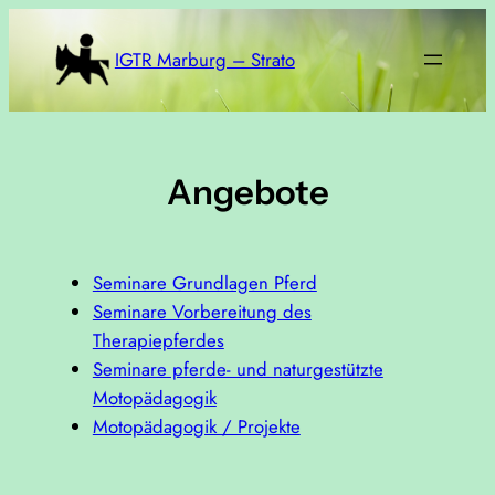
Zum
Inhalt
IGTR Marburg – Strato
springen
Angebote
Seminare Grundlagen Pferd
Seminare Vorbereitung des
Therapiepferdes
Seminare pferde- und naturgestützte
Motopädagogik
Motopädagogik / Projekte